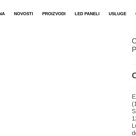
NA
NOVOSTI
PROIZVODI
LED PANELI
USLUGE
C
P
E
(
S
1
L
d