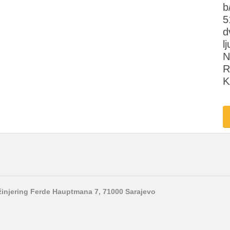
b
5
d
l
N
R
K
nžinjering Ferde Hauptmana 7, 71000 Sarajevo