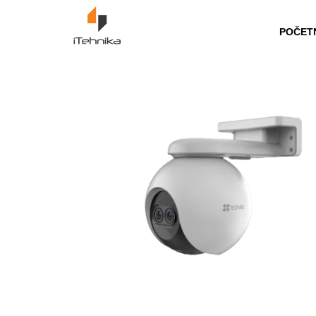
https://itehnika.ba/proizvodi
POČET