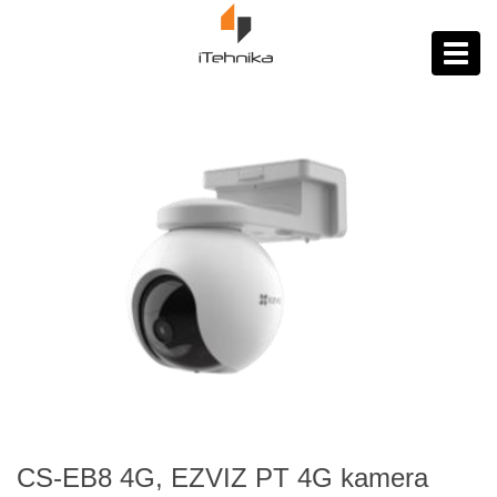
https://itehnika.ba/proizvodi
Toggl
navig
CS-EB8 4G, EZVIZ PT 4G kamera