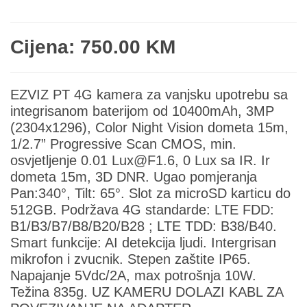
Cijena: 750.00 KM
EZVIZ PT 4G kamera za vanjsku upotrebu sa
integrisanom baterijom od 10400mAh, 3MP
(2304x1296), Color Night Vision dometa 15m,
1/2.7” Progressive Scan CMOS, min.
osvjetljenje 0.01 Lux@F1.6, 0 Lux sa IR. Ir
dometa 15m, 3D DNR. Ugao pomjeranja
Pan:340°, Tilt: 65°. Slot za microSD karticu do
512GB. Podržava 4G standarde: LTE FDD:
B1/B3/B7/B8/B20/B28 ; LTE TDD: B38/B40.
Smart funkcije: AI detekcija ljudi. Intergrisan
mikrofon i zvucnik. Stepen zaštite IP65.
Napajanje 5Vdc/2A, max potrošnja 10W.
Težina 835g. UZ KAMERU DOLAZI KABL ZA