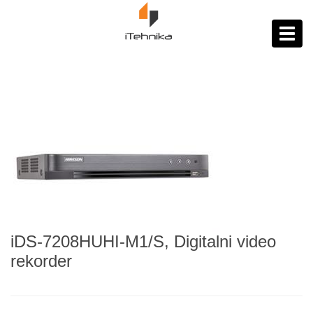
https://itehnika.ba/proizvodi
Toggl
navig
iDS-7208HUHI-M1/S, Digitalni video
rekorder