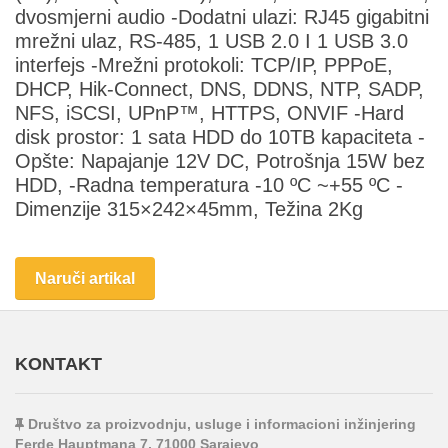
dvosmjerni audio -Dodatni ulazi: RJ45 gigabitni
mrežni ulaz, RS-485, 1 USB 2.0 I 1 USB 3.0
interfejs -Mrežni protokoli: TCP/IP, PPPoE,
DHCP, Hik-Connect, DNS, DDNS, NTP, SADP,
NFS, iSCSI, UPnP™, HTTPS, ONVIF -Hard
disk prostor: 1 sata HDD do 10TB kapaciteta -
Opšte: Napajanje 12V DC, Potrošnja 15W bez
HDD, -Radna temperatura -10 ºC ~+55 ºC -
Dimenzije 315×242×45mm, Težina 2Kg
Naruči artikal
KONTAKT
Društvo za proizvodnju, usluge i informacioni inžinjering
Ferde Hauptmana 7, 71000 Sarajevo