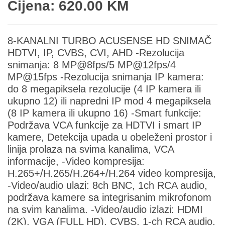
Cijena: 620.00 KM
8-KANALNI TURBO ACUSENSE HD SNIMAČ
HDTVI, IP, CVBS, CVI, AHD -Rezolucija
snimanja: 8 MP@8fps/5 MP@12fps/4
MP@15fps -Rezolucija snimanja IP kamera:
do 8 megapiksela rezolucije (4 IP kamera ili
ukupno 12) ili napredni IP mod 4 megapiksela
(8 IP kamera ili ukupno 16) -Smart funkcije:
Podržava VCA funkcije za HDTVI i smart IP
kamere, Detekcija upada u obeleženi prostor i
linija prolaza na svima kanalima, VCA
informacije, -Video kompresija:
H.265+/H.265/H.264+/H.264 video kompresija,
-Video/audio ulazi: 8ch BNC, 1ch RCA audio,
podržava kamere sa integrisanim mikrofonom
na svim kanalima. -Video/audio izlazi: HDMI
(2K), VGA (FULL HD), CVBS, 1-ch RCA audio,