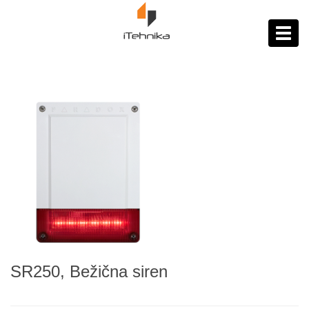
https://itehnika.ba/proizvodi
Toggl
navig
SR250, Bežična siren